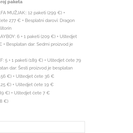
roj paketa
A MUŽJAK:: 12 paketi (299 €) +
ćete 277 € + Besplatni darovi: Dragon
itorin
YBOY: 6 + 1 paketi (209 €) + Uštedjet
€ + Besplatan dar: Sedmi proizvod je
n
: 5 + 1 paketi (189 €) + Uštedjet ćete 79
atan dar: Šesti proizvod je besplatan
(156 €) + Uštedjet ćete 36 €
(125 €) + Uštedjet ćete 19 €
(89 €) + Uštedjet ćete 7 €
48 €)