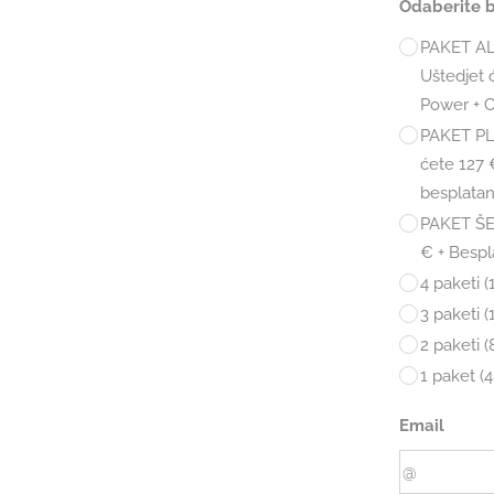
Odaberite b
PAKET ALF
Uštedjet 
Power + Cl
PAKET PLA
ćete 127 
besplata
PAKET ŠEF
€ + Bespl
4 paketi 
3 paketi 
2 paketi 
1 paket (
Email