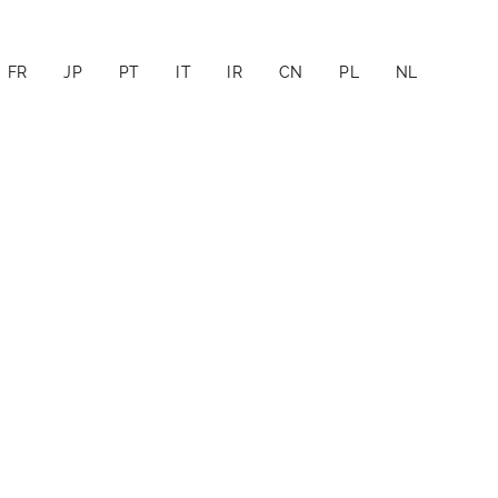
FR
JP
PT
IT
IR
CN
PL
NL