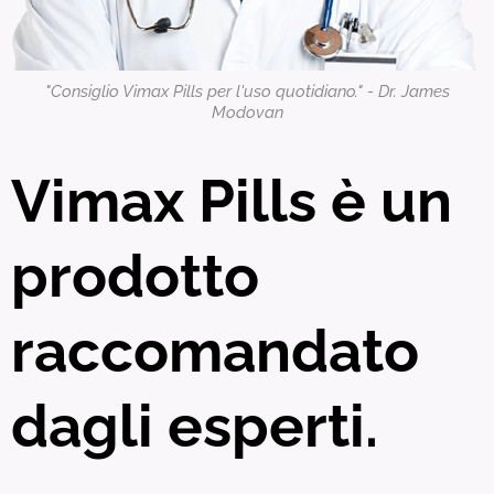
"Consiglio Vimax Pills per l'uso quotidiano." - Dr. James
Modovan
Vimax Pills è un
prodotto
raccomandato
dagli esperti.