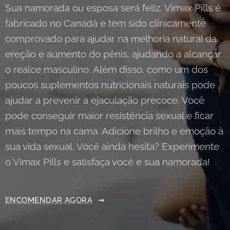
Sua namorada ou esposa será feliz. Vimax Pills é
fabricado no Canadá e tem sido clinicamente
comprovado para ajudar na melhoria natural da
ereção e aumento do pênis, ajudando a alcançar
o realce masculino. Além disso, como um dos
poucos suplementos nutricionais naturais pode
ajudar a prevenir a ejaculação precoce. Você
pode conseguir maior resistência sexual e ficar
mais tempo na cama. Adicione brilho e emoção à
sua vida sexual. Você ainda hesita? Experimente
o Vimax Pills e satisfaça você e sua namorada!
ENCOMENDAR AGORA