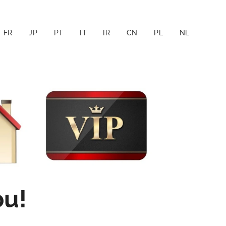
FR
JP
PT
IT
IR
CN
PL
NL
bu
!