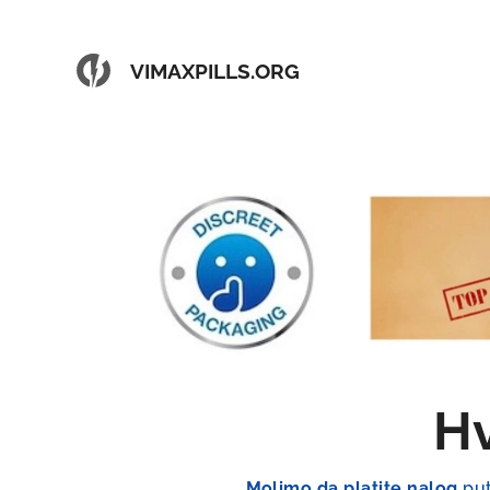
VIMAXPILLS.ORG
Hv
Molimo da platite nalog
pu