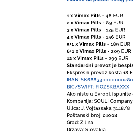
1 x Vimax Pills
- 48 EUR
2 x Vimax Pills
- 89 EUR
3 x Vimax Pills
- 125 EUR
4 x Vimax Pills
- 156 EUR
5+1 x Vimax Pills
- 189 EUR
6+1 x Vimax Pills
- 209 EUR
12 x Vimax Pills
- 299 EUR
Standardni prevoz je bespl
Ekspresni prevoz košta 18 
IBAN: SK688330000000280
BIC/SWIFT: FIOZSKBAXXX
Ako niste u Evropi, ispunite
Kompanija: SOULI Company s
Ulica: J. Vojtassaka 3148/8
Poštanski broj: 01008
Grad: Zilina
Država: Slovakia