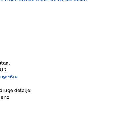
atan.
EUR.
0911602
 druge detalje:
.r.o