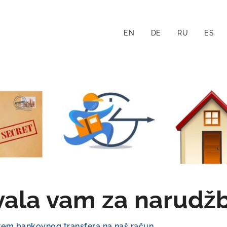
EN
DE
RU
ES
ala vam za narudž
tem bankovnog transfera na naš račun.