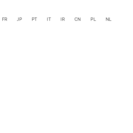
FR
JP
PT
IT
IR
CN
PL
NL