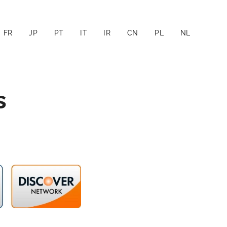
FR
JP
PT
IT
IR
CN
PL
NL
s