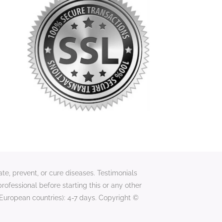
te, prevent, or cure diseases. Testimonials
professional before starting this or any other
uropean countries): 4-7 days. Copyright ©