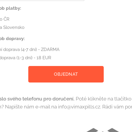
ob platby:
do ČR
na Slovensko
ob dopravy:
í doprava (4-7 dní) - ZDARMA
doprava (1-3 dní) - 18 EUR
OBJEDNAT
slo svého telefonu pro doručení.
Poté klikněte na tlačítk
 Napište nám e-mail na info@vimaxpills.cz. Rádi vám 