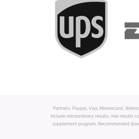
Partners: Paypal, Visa, Mastercard, Webnod
include extraordinary results, real results c
supplement program. Recommended dose: 1 