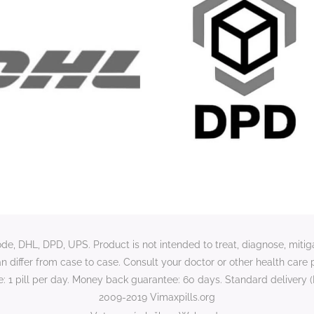
e, DHL, DPD, UPS. Product is not intended to treat, diagnose, mitiga
an differ from case to case. Consult your doctor or other health care 
pill per day. Money back guarantee: 60 days. Standard delivery (E
2009-2019 Vimaxpills.org