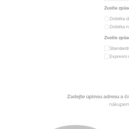
Zvolte způs
Dobírka 
Dobírka 
Zvolte způs
Standardn
Expresní 
Zadejte úplnou adresu a čí
nákupem?