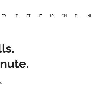
FR
JP
PT
IT
IR
CN
PL
NL
ls.
nute.
s.