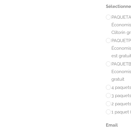
Sélectionn
PAQUET
A
Économis
Clitorin gr
PAQUET
P
Économise
est gratui
PAQUET
B
Economise
gratuit
4 paquets
3 paquets
2 paquets
1 paquet 
Email