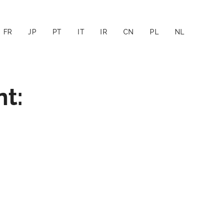
FR
JP
PT
IT
IR
CN
PL
NL
t: