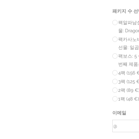
패키지 수 선
팩
알파남성 
물: Dragon
팩
카사노바: 
선물: 일
팩
보스: 5 
번째 제품
4팩 (156
3팩 (125
2팩 (89 
1팩 (48 €)
이메일