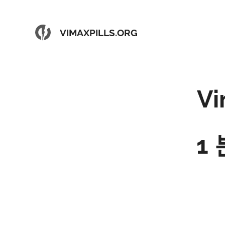
VIMAXPILLS.ORG
V
1