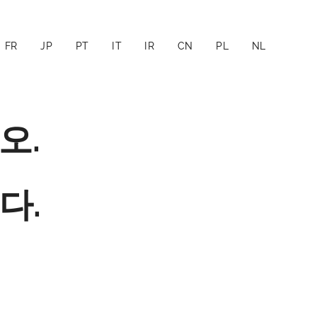
FR
JP
PT
IT
IR
CN
PL
NL
오.
다.