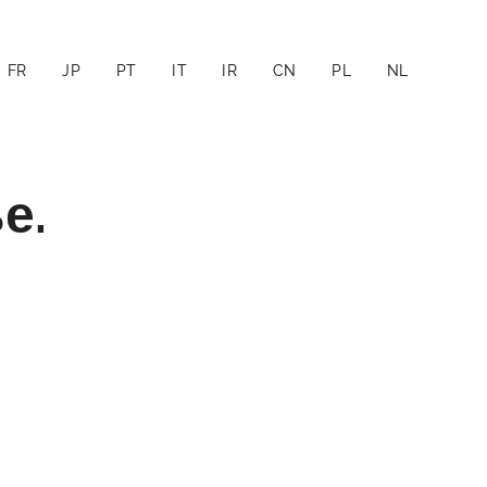
FR
JP
PT
IT
IR
CN
PL
NL
е.