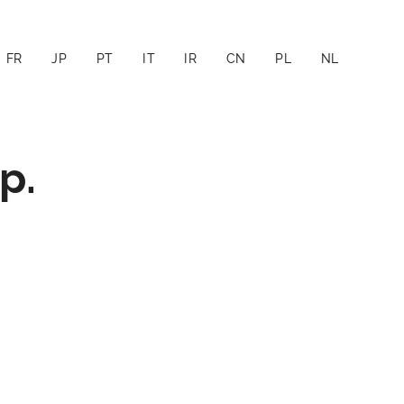
FR
JP
PT
IT
IR
CN
PL
NL
p.