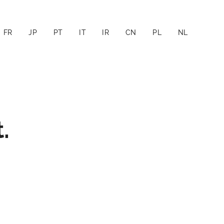
FR
JP
PT
IT
IR
CN
PL
NL
.