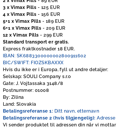
2 x Vimax Pills
- 89 EUR
3 x Vimax Pills
- 125 EUR
4 x Vimax Pills
- 156 EUR
5+1 x Vimax Pills
- 189 EUR
6+1 x Vimax Pills
- 209 EUR
12 x Vimax Pills
- 299 EUR
Standard transport er gratis.
Express fraktkostnader 18 EUR.
IBAN: SK6883300000002800911602
BIC/SWIFT: FIOZSKBAXXX
Hvis du ikke er i Europa, fyll ut andre detaljer:
Selskap: SOULI Company s.r.o
Gate: J. Vojtassaka 3148/8
Postnummer: 01008
By: Zilina
Land: Slovakia
Betalingsreferanse 1:
Ditt navn, etternavn
Betalingsreferanse 2 (hvis tilgjengelig):
Adresse
Vi sender produktet til adressen din når vi mottar