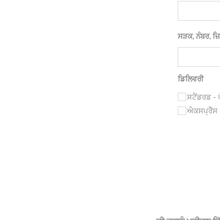
ਸੜਕ, ਨੰਬਰ, ਜ਼ਿ
ਡਿਲਿਵਰੀ
ਸਟੈਂਡਰਡ - 
ਐਕਸਪ੍ਰੈੱਸ