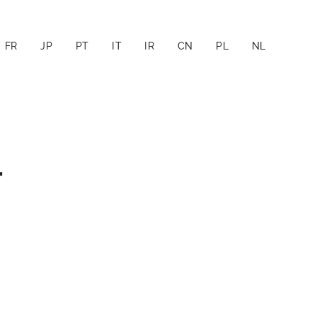
FR
JP
PT
IT
IR
CN
PL
NL