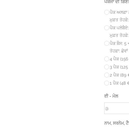
ਪੈਕੇਜਾਂ ਦੀ ਗਿਣ
ਪੈਕ ਅਲਫ਼ਾ 
ਮੁਫ਼ਤ ਤੋਹਫ
ਪੈਕ ਪਲੇਬੈਏ:
ਮੁਫ਼ਤ ਤੋਹਫ਼ੇ
ਪੈਕ ਬੌਸ: 5 
ਤੋਹਫ਼ਾ: ਛੇਵ
4 ਪੈਕ (156 
3 ਪੈਕ (125 
2 ਪੈਕ (89 €
1 ਪੈਕ (48 
ਈ - ਮੇਲ
ਨਾਮ, ਸਰਨੇਮ, ਟ