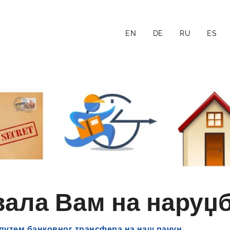
EN
DE
RU
ES
вала Вам на наруџ
 путем
банковног трансфера на наш рачун.