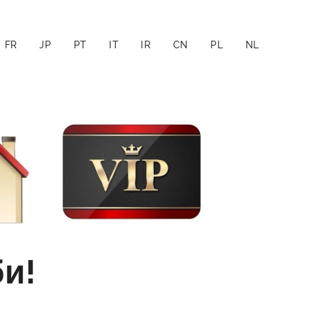
FR
JP
PT
IT
IR
CN
PL
NL
би
!