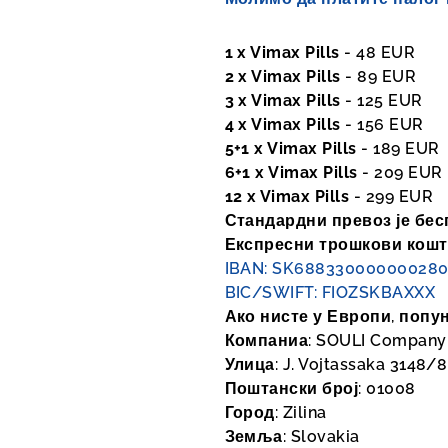
1 x Vimax Pills
- 48 EUR
2 x Vimax Pills
- 89 EUR
3 x Vimax Pills
- 125 EUR
4 x Vimax Pills
- 156 EUR
5+1 x Vimax Pills
- 189 EUR
6+1 x Vimax Pills
- 209 EUR
12 x Vimax Pills
- 299 EUR
Стандардни превоз је бес
Експресни трошкови кошта
IBAN: SK688330000000280
BIC/SWIFT: FIOZSKBAXXX
Ако нисте у Европи, попу
Компаниа: SOULI Company s
Улица: J. Vojtassaka 3148/8
Поштански број: 01008
Город: Zilina
Земља: Slovakia