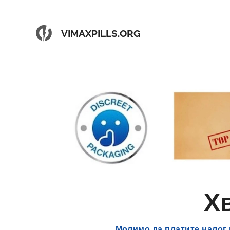
VIMAXPILLS.ORG
Х
Молимо да платите налог