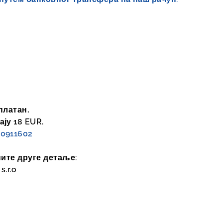
платан.
ју 18 EUR.
0911602
ните друге детаље:
.r.o