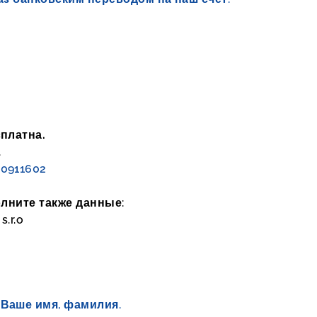
платна.
.
0911602
олните также данные:
.r.o
:
Ваше имя, фамилия.