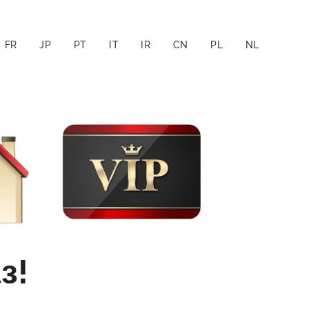
FR
JP
PT
IT
IR
CN
PL
NL
аз
!