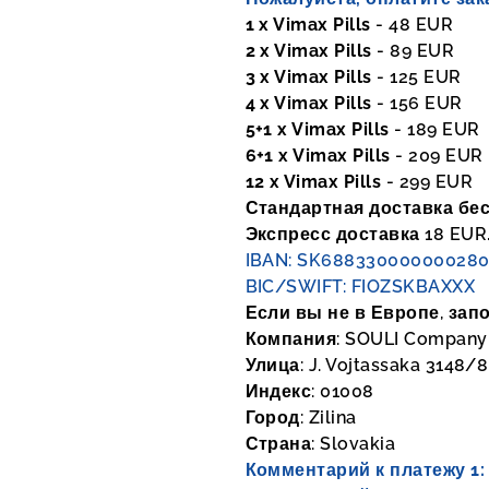
1
x Vimax Pills
- 48 EUR
2
x Vimax Pills
- 89 EUR
3
x Vimax Pills
- 125 EUR
4
x Vimax Pills
- 156 EUR
5+1
x Vimax Pills
- 189 EUR
6+1
x Vimax Pills
- 209 EUR
12
x Vimax Pills
- 299 EUR
Стандартная доставка бес
Экспресс доставка 18 EUR
IBAN: SK688330000000280
BIC/SWIFT: FIOZSKBAXXX
Если вы не в Европе, зап
Компания: SOULI Company s
Улица: J. Vojtassaka 3148/8
Индекс: 01008
Город: Zilina
Страна: Slovakia
Комментарий к платежу 1