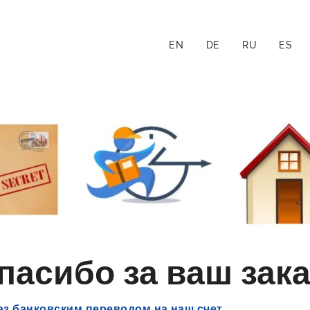
EN
DE
RU
ES
пасибо за ваш зак
аз
банковским переводом на наш счет.