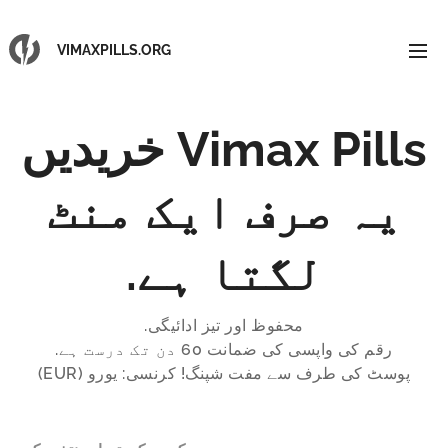
VIMAXPILLS.ORG
Vimax Pills خریدیں
یہ صرف ایک منٹ
لگتا ہے.
محفوظ اور تیز ادائیگی.
رقم کی واپسی کی ضمانت 60 دن تک درست ہے.
پوسٹ کی طرف سے مفت شپنگ! کرنسی: یورو (EUR)