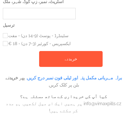
اسٹریٹ، نمبر، زپ کوڈ، شہر، ملک
ترسیل
سٹینڈرڈ - پوسٹ (9-14 دن) - مفت
ایکسپریس - کورئیر (3-7 دن) - 18 €
خریدنے
براہ مہربانی مکمل پتہ اور ٹیلی فون نمبر درج کریں.
پھر
خریدنے
بٹن پر کلک کریں.
کیا آپ کی خریداری کے ساتھ مسئلہ ہے؟
info@vimaxpills.cz پر ہمیں ایک ای میل لکھیں. ہم مدد
کر سکتے ہیں!