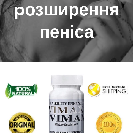
p
озширення
пеніса