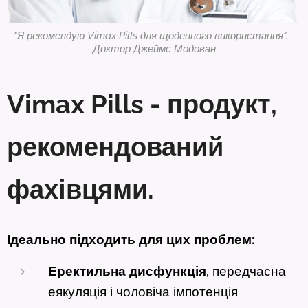
"Я рекомендую Vimax Pills для щоденного використання". -
Доктор Джеймс Модован
Vimax Pills - продукт,
рекомендований
фахівцями.
Ідеально підходить для цих проблем:
Еректильна дисфункція,
передчасна
еякуляція і чоловіча імпотенція