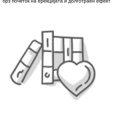
брз почеток на ерекцијата и долготраен ефект.