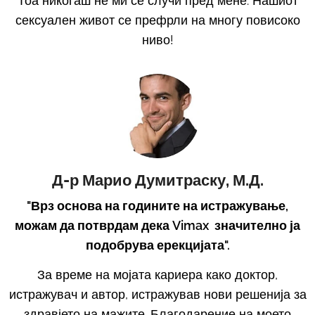
Тоа никогаш не ми се случи пред мене. Нашиот
сексуален живот се префрли на многу повисоко
ниво!
Д-р Марио Думитраску, М.Д.
"Врз основа на годините на истражување,
можам да потврдам дека Vimax значително ја
подобрува ерекцијата".
За време на мојата кариера како доктор,
истражувач и автор, истражував нови решенија за
здравјето на мажите. Благодарение на моето