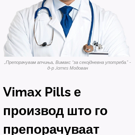
„Препорачувам апчиња„ Вимакс “за секојдневна употреба.” -
д-р James Модован
Vimax Pills е
производ што го
препорачуваат