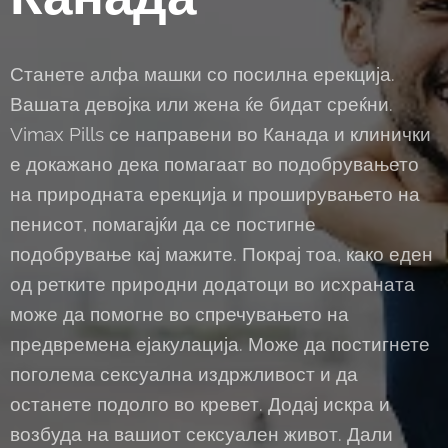
Станете алфа машки со посилна ерекција.
Вашата девојка или жена ќе бидат среќни.
Vimax Pills се направени во Канада и клинички
е докажано дека помагаат во подобрувањето
на природната ерекција и проширувањето на
пенисот, помагајќи да се постигне
подобрување кај мажите. Покрај тоа, како еден
од ретките природни додатоци во исхраната
може да помогне во спречувањето на
предвремена ејакулација. Може да постигнете
поголема сексуална издржливост и да
останете подолго во кревет. Додај искра и
возбуда на вашиот сексуален живот. Дали