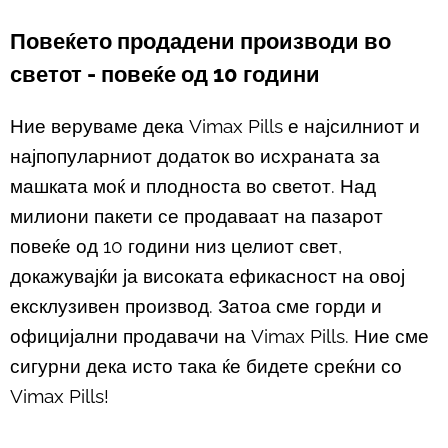
Повеќето продадени производи во
светот - повеќе од 10 години
Ние веруваме дека Vimax Pills е најсилниот и
најпопуларниот додаток во исхраната за
машката моќ и плодноста во светот. Над
милиони пакети се продаваат на пазарот
повеќе од 10 години низ целиот свет,
докажувајќи ја високата ефикасност на овој
ексклузивен производ. Затоа сме горди и
официјални продавачи на Vimax Pills. Ние сме
сигурни дека исто така ќе бидете среќни со
Vimax Pills!