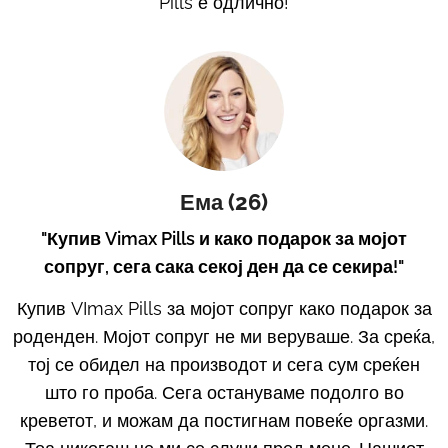
Pills е одлично!
Ема (26)
"Купив Vimax Pills и како подарок за мојот
сопруг, сега сака секој ден да се секира!"
Купив VImax Pills за мојот сопруг како подарок за
роденден. Мојот сопруг не ми веруваше. За среќа,
тој се обидел на производот и сега сум среќен
што го проба. Сега остануваме подолго во
креветот, и можам да постигнам повеќе оргазми.