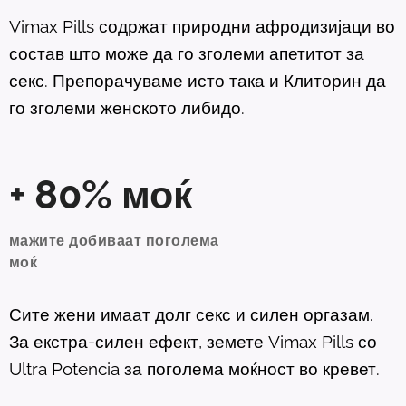
Vimax Pills содржат природни афродизијаци во
состав што може да го зголеми апетитот за
секс. Препорачуваме исто така и Клиторин да
го зголеми женското либидо.
+ 80% моќ
мажите добиваат поголема
моќ
Сите жени имаат долг секс и силен оргазам.
За екстра-силен ефект, земете Vimax Pills со
Ultra Potencia за поголема моќност во кревет.