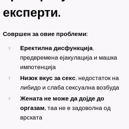
експерти.
Совршен за овие проблеми:
Еректилна дисфункција
,
предвремена ејакулација и машка
импотенција
Низок вкус за секс
, недостаток на
либидо и слаба сексуална возбуда
Жената не може да дојде до
оргазам,
таа не е задоволна од
врската