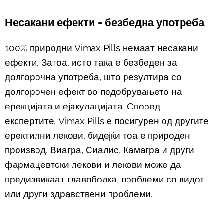
Несакани ефекти - безбедна употреба
100% природни Vimax Pills немаат несакани
ефекти. Затоа, исто така е безбеден за
долгорочна употреба, што резултира со
долгорочен ефект во подобрувањето на
ерекцијата и ејакулацијата. Според
експертите, Vimax Pills е посигурен од другите
еректилни лекови, бидејќи тоа е природен
производ. Виагра, Сиалис, Камагра и други
фармацевтски лекови и лекови може да
предизвикаат главоболка, проблеми со видот
или други здравствени проблеми.