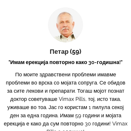
Петар (59)
"Имам ерекција повторно како 30-годишна!"
По моите здравствени проблеми имавме
проблеми во врска со мојата сопруга. Се обидов
за сите лекови и препарати. Тогаш мојот познат
доктор советуваше Vimax Pills, тој, исто така,
уживаше во тоа. Јас го користам 1 пилула секој
ден за една година. Имам 59 години и мојата
ерекција е како да сум повторно 30 години! Vimax