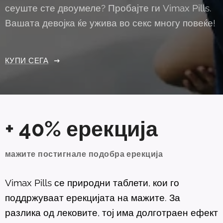
сеуште сте двоумеле? Пробајте ги Vimax Pills.
Вашата девојка ќе ужива во секс многу повеќе!
КУПИ СЕГА
+ 40% ерекција
мажите постигнале подобра ерекција
Vimax Pills се природни таблети, кои го
поддржуваат ерекцијата на мажите. За
разлика од лековите, тој има долготраен ефект